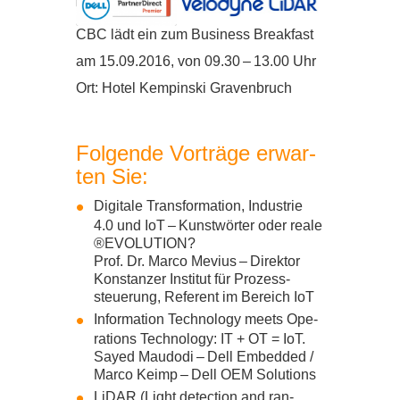
CBC
lädt ein zum Busi­ness Bre­ak­fast
am
15
.
09
.
2016
, von
09
.
30
–
13
.
00
Uhr
Ort: Hotel Kem­pin­ski Gra­ven­bruch
Fol­gende Vor­träge erwar­
ten Sie:
Digi­tale Trans­for­ma­tion, Indus­trie
4
.
0
und IoT – Kunst­wör­ter oder reale
®
EVO­LU­TION
?
Prof. Dr. Marco Mevius – Direk­tor
Kon­stan­zer Insti­tut für Pro­zess­
steue­rung, Refe­rent im Bereich IoT
Infor­ma­tion Tech­no­logy meets Ope­
ra­ti­ons Tech­no­logy:
IT
+
OT
= IoT.
Sayed Mau­dodi – Dell Embed­ded /​
Marco Keimp – Dell
OEM
Solu­ti­ons
LiDAR (Light detec­tion and ran­