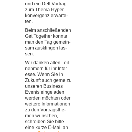
und ein Dell Vor­trag
zum Thema Hyper­
kon­ver­genz erwar­te­
ten.
Beim anschlie­ßen­den
Get Toge­ther konnte
man den Tag gemein­
sam aus­klin­gen las­
sen.
Wir dan­ken allen Teil­
neh­mern für ihr Inter­
esse. Wenn Sie in
Zukunft auch gerne zu
unse­ren Busi­ness
Events ein­ge­la­den
wer­den möch­ten oder
wei­tere Infor­ma­tio­nen
zu den Vor­trags­the­
men wün­schen,
schrei­ben Sie bitte
eine kurze E-​​Mail an