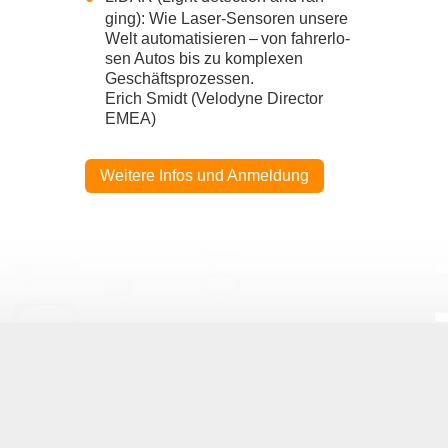
ging): Wie Laser-​​Sensoren unsere
Welt auto­ma­ti­sie­ren – von fah­rer­lo­
sen Autos bis zu kom­ple­xen
Geschäfts­pro­zes­sen.
Erich Smidt (Velo­dyne Direc­tor
EMEA
)
Wei­tere Infos und Anmel­dung