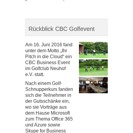
Rückblick CBC Golfevent
Am
16
. Juni
2016
fand
unter dem Motto „Ihr
Pitch in die Cloud“ ein
CBC
Busi­ness Event
im Golf­club Neu­hof
e.V. statt.
Nach einem Golf-​​
Schnupperkurs fan­den
sich die Teil­neh­mer in
der Guts­schänke ein,
wo sie Vor­träge aus
dem Hause Micro­soft
zum Thema Office
365
und Azure sowie
Skype for Busi­ness