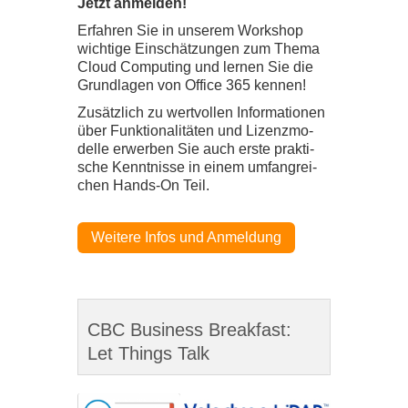
Jetzt anmel­den!
Erfah­ren Sie in unse­rem Work­shop
wich­tige Ein­schät­zun­gen zum Thema
Cloud Com­pu­ting und ler­nen Sie die
Grund­la­gen von Office
365
ken­nen!
Zusätz­lich zu wert­vol­len Infor­ma­tio­nen
über Funk­tio­na­li­tä­ten und Lizenz­mo­
delle erwer­ben Sie auch erste prak­ti­
sche Kennt­nisse in einem umfang­rei­
chen Hands-​​On Teil.
Wei­tere Infos und Anmel­dung
CBC Business Breakfast:
Let Things Talk