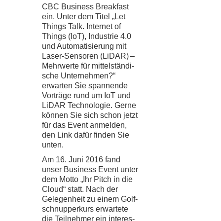
CBC
Busi­ness Bre­ak­fast
ein. Unter dem Titel „Let
Things Talk. Inter­net of
Things (IoT), Indus­trie
4
.
0
und Auto­ma­ti­sie­rung mit
Laser-​​Sensoren (LiDAR) –
Mehr­werte für mit­tel­stän­di­
sche Unter­neh­men?“
erwar­ten Sie span­nende
Vor­träge rund um IoT und
LiDAR Tech­no­lo­gie. Gerne
kön­nen Sie sich schon jetzt
für das Event anmel­den,
den Link dafür fin­den Sie
unten.
Am
16
. Juni
2016
fand
unser Busi­ness Event unter
dem Motto „Ihr Pitch in die
Cloud“ statt. Nach der
Gele­gen­heit zu einem Golf­
schnup­per­kurs erwar­tete
die Teil­neh­mer ein inter­es­