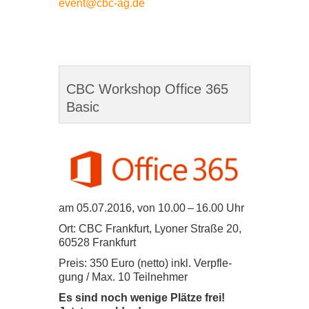
event@​cbc-​ag.​de
CBC Workshop Office 365
Basic
am
05
.
07
.
2016
, von
10
.
00
–
16
.
00
Uhr
Ort:
CBC
Frank­furt, Lyo­ner Straße
20
,
60528
Frank­furt
Preis:
350
Euro (netto) inkl. Ver­pfle­
gung /​ Max.
10
Teil­neh­mer
Es sind noch wenige Plätze frei!