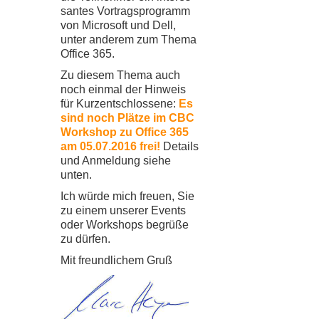
san­tes Vor­trags­pro­gramm
von Micro­soft und Dell,
unter ande­rem zum Thema
Office
365
.
Zu die­sem Thema auch
noch ein­mal der Hin­weis
für Kurz­ent­schlos­sene:
Es
sind noch Plätze im
CBC
Work­shop zu Office
365
am
05
.
07
.
2016
frei!
Details
und Anmel­dung siehe
unten.
Ich würde mich freuen, Sie
zu einem unse­rer Events
oder Work­shops begrüße
zu dür­fen.
Mit freund­li­chem Gruß