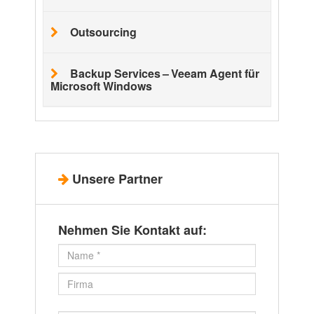
Out­sour­cing
Backup Ser­vices – Veeam Agent für
Micro­soft Win­dows
Unsere Part­ner
Neh­men Sie Kon­takt auf: