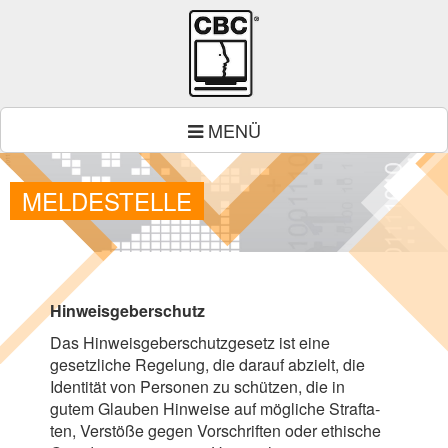
MENÜ
MELDESTELLE
Hin­weis­ge­ber­schutz
Das Hin­weis­ge­ber­schutz­ge­setz ist eine
gesetz­li­che Rege­lung, die dar­auf abzielt, die
Iden­ti­tät von Per­so­nen zu schüt­zen, die in
gutem Glau­ben Hin­weise auf mög­li­che Straf­ta­
ten, Ver­stöße gegen Vor­schrif­ten oder ethi­sche