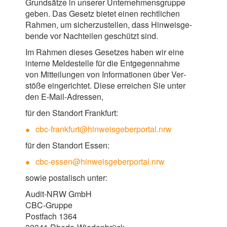
Grund­sätze in unse­rer Unter­neh­mens­gruppe
geben. Das Gesetz bie­tet einen recht­li­chen
Rah­men, um sicher­zu­stel­len, dass Hin­weis­ge­
bende vor Nach­tei­len geschützt sind.
Im Rah­men die­ses Geset­zes haben wir eine
interne Mel­de­stelle für die Ent­ge­gen­nahme
von Mit­tei­lun­gen von Infor­ma­tio­nen über Ver­
stöße ein­ge­rich­tet. Diese errei­chen Sie unter
den E-​​Mail-​​Adressen,
für den Stand­ort Frank­furt:
cbc-frankfurt@hinweisgeberportal.nrw
für den Stand­ort Essen:
cbc-essen@hinweisgeberportal.nrw
sowie pos­ta­lisch unter:
Audit-​​NRW GmbH
CBC-​​Gruppe
Post­fach
1364