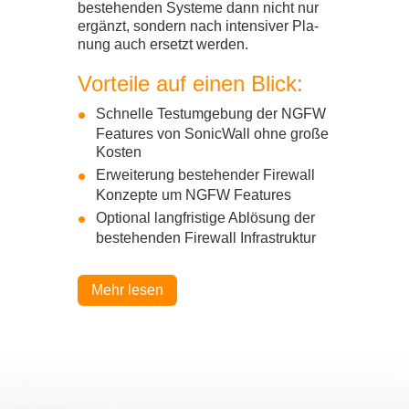
beste­hen­den Sys­teme dann nicht nur
ergänzt, son­dern nach inten­si­ver Pla­
nung auch ersetzt wer­den.
Vor­teile auf einen Blick:
Schnelle Test­um­ge­bung der
NGFW
Fea­tures von Sonic­Wall ohne große
Kos­ten
Erwei­te­rung beste­hen­der Fire­wall
Kon­zepte um
NGFW
Fea­tures
Optio­nal lang­fris­tige Ablö­sung der
beste­hen­den Fire­wall Infra­struk­tur
Mehr lesen