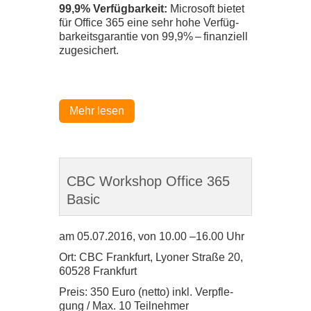
99
,
9
% Ver­füg­bar­keit:
Micro­soft bie­tet
für Office
365
eine sehr hohe Ver­füg­
bar­keits­ga­ran­tie von
99
,
9
% – finan­zi­ell
zuge­si­chert.
Mehr lesen
CBC Workshop Office 365
Basic
am
05
.
07
.
2016
, von
10
.
00
–
16
.
00
Uhr
Ort:
CBC
Frank­furt, Lyo­ner Straße
20
,
60528
Frank­furt
Preis:
350
Euro (netto) inkl. Ver­pfle­
gung /​ Max.
10
Teil­neh­mer