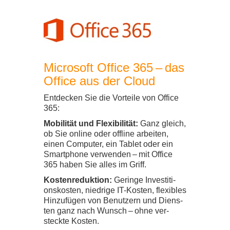
Micro­soft Office
365
– das
Office aus der Cloud
Ent­de­cken Sie die Vor­teile von Office
365
:
Mobi­li­tät und Fle­xi­bi­li­tät:
Ganz gleich,
ob Sie online oder off­line arbei­ten,
einen Com­pu­ter, ein Tablet oder ein
Smart­phone ver­wen­den – mit Office
365
haben Sie alles im Griff.
Kos­ten­re­duk­tion:
Geringe Inves­ti­ti­
ons­kos­ten, nied­rige IT-​​Kosten, fle­xi­bles
Hin­zu­fü­gen von Benut­zern und Diens­
ten ganz nach Wunsch – ohne ver­
steckte Kos­ten.