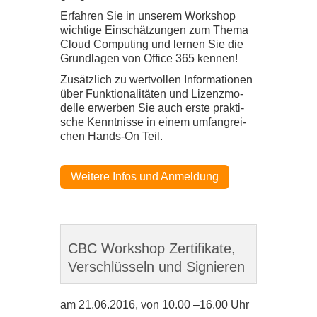
Erfah­ren Sie in unse­rem Work­shop
wich­tige Ein­schät­zun­gen zum Thema
Cloud Com­pu­ting und ler­nen Sie die
Grund­la­gen von Office
365
ken­nen!
Zusätz­lich zu wert­vol­len Infor­ma­tio­nen
über Funk­tio­na­li­tä­ten und Lizenz­mo­
delle erwer­ben Sie auch erste prak­ti­
sche Kennt­nisse in einem umfang­rei­
chen Hands-​​On Teil.
Wei­tere Infos und Anmel­dung
CBC Workshop Zertifikate,
Verschlüsseln und Signieren
am
21
.
06
.
2016
, von
10
.
00
–
16
.
00
Uhr