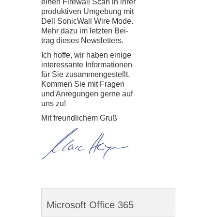
einen Fire­wall Scan in ihrer
pro­duk­ti­ven Umge­bung mit
Dell Sonic­Wall Wire Mode.
Mehr dazu im letz­ten Bei­
trag die­ses News­let­ters.
Ich hoffe, wir haben einige
inter­es­sante Infor­ma­tio­nen
für Sie zusam­men­ge­stellt.
Kom­men Sie mit Fra­gen
und Anre­gun­gen gerne auf
uns zu!
Mit freund­li­chem Gruß
Microsoft Office 365