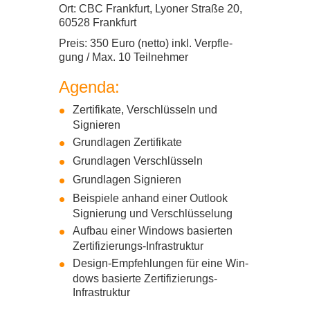
Ort:
CBC
Frank­furt, Lyo­ner Straße
20
,
60528
Frank­furt
Preis:
350
Euro (netto) inkl. Ver­pfle­
gung /​ Max.
10
Teil­neh­mer
Agenda:
Zer­ti­fi­kate, Ver­schlüs­seln und
Signie­ren
Grund­la­gen Zer­ti­fi­kate
Grund­la­gen Ver­schlüs­seln
Grund­la­gen Signie­ren
Bei­spiele anhand einer Out­look
Signie­rung und Ver­schlüs­se­lung
Auf­bau einer Win­dows basier­ten
Zertifizierungs-​​Infrastruktur
Design-​​Empfehlungen für eine Win­
dows basierte Zertifizierungs-​​
Infrastruktur