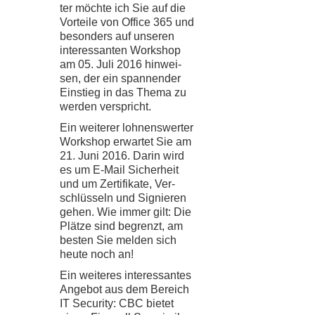
ter möchte ich Sie auf die
Vor­teile von Office
365
und
beson­ders auf unse­ren
inter­es­san­ten Work­shop
am
05
. Juli
2016
hin­wei­
sen, der ein span­nen­der
Ein­stieg in das Thema zu
wer­den ver­spricht.
Ein wei­te­rer loh­nens­wer­ter
Work­shop erwar­tet Sie am
21
. Juni
2016
. Darin wird
es um E-​​Mail Sicher­heit
und um Zer­ti­fi­kate, Ver­
schlüs­seln und Signie­ren
gehen. Wie immer gilt: Die
Plätze sind begrenzt, am
bes­ten Sie mel­den sich
heute noch an!
Ein wei­te­res inter­es­san­tes
Ange­bot aus dem Bereich
IT
Secu­rity:
CBC
bie­tet