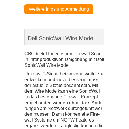
Wei­tere Infos und Anmel­dung
Dell SonicWall Wire Mode
CBC
bie­tet Ihnen einen Fire­wall Scan
in Ihrer pro­duk­ti­ven Umge­bung mit Dell
Sonic­Wall Wire Mode.
Um das IT-​​Sicherheitsniveau wei­ter­zu­
ent­wi­ckeln und zu ver­bes­sern, muss
der aktu­elle Sta­tus bekannt sein. Mit
dem Wire Mode kann eine Sonic­Wall
in das beste­hende Fire­wall Kon­zept
ein­ge­bun­den wer­den ohne dass Ände­
run­gen am Netz­werk durch­ge­führt wer­
den müs­sen. Damit kön­nen alte Fire­
wall Sys­teme um
NGFW
Fea­tures
ergänzt wer­den. Lang­fris­tig kön­nen die