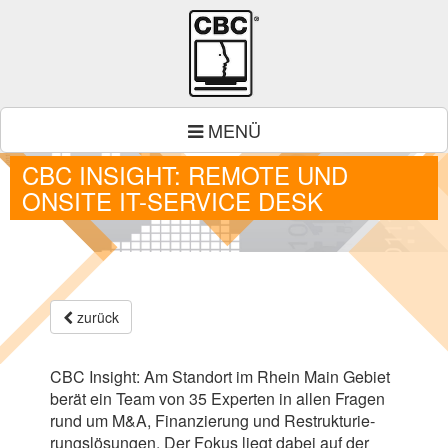
MENÜ
CBC INSIGHT: REMOTE UND
ONSITE IT-SERVICE DESK
zurück
CBC
Insight: Am Stand­ort im Rhein Main Gebiet
berät ein Team von
35
Exper­ten in allen Fra­gen
rund um M
&
A, Finan­zie­rung und Restruk­tu­rie­
rungs­lö­sun­gen. Der Fokus liegt dabei auf der