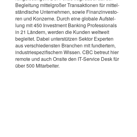
Beglei­tung mit­tel­gro­ßer Trans­ak­tio­nen für mit­tel­
stän­di­sche Unter­neh­men, sowie Finanz­in­ves­to­
ren und Kon­zerne. D
urch eine glo­bale Auf­stel­
lung mit
450
Invest­ment Ban­king Pro­fes­sio­nals
in
21
Län­dern, wer­den die Kun­den welt­weit
beglei­tet. Dabei unter­stüt­zen Sek­tor Exper­ten
aus ver­schie­dens­ten Bran­chen mit fun­dier­tem,
indus­trie­spe­zi­fi­schem Wis­sen.
CBC
betreut hier
remote und auch Onsite den IT-​​Service Desk für
über
500
Mit­ar­bei­ter.