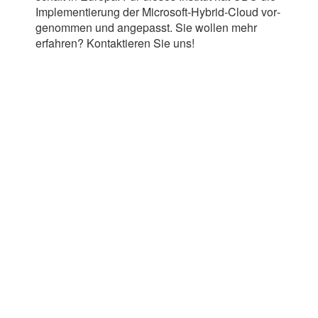
Imple­men­tie­rung der Microsoft-​​Hybrid-​​Cloud vor­
ge­nom­men und ange­passt. Sie wol­len mehr
erfah­ren? Kon­tak­tie­ren Sie uns!