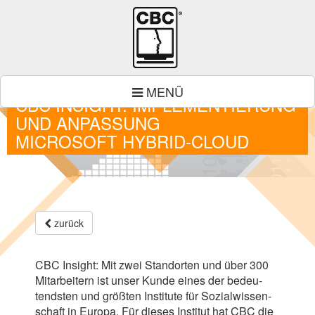
MENÜ
CBC INSIGHT: IMPLEMENTIERUNG
UND ANPASSUNG
MICROSOFT HYBRID-CLOUD
zurück
CBC
Insight: Mit zwei Stand­or­ten und über
300
Mit­ar­bei­tern ist unser Kunde eines der bedeu­
tends­ten und größ­ten Insti­tute für Sozi­al­wis­sen­
schaft in Europa. Für die­ses Insti­tut hat
CBC
die