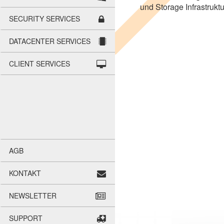
und Sto­rage Infra­struk­t
SECU­RITY SER­VICES
DATA­CEN­TER SER­VICES
CLI­ENT SER­VICES
AGB
KON­TAKT
NEWS­LET­TER
SUP­PORT