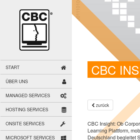
CBC IN
START
ÜBER UNS
MANA­GED SER­VICES
zurück
HOS­TING SER­VICES
CBC
Insight: Ob Cor­po­r
ONSITE SER­VICES
Learning Platt­form, mobil
Deutsch­land beglei­tet
MICRO­SOFT SER­VICES