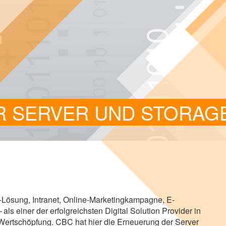
R SERVER UND STORAG
​​Lösung, Intra­net, Online-​​Marketingkampagne, E-​​
ls einer der erfolg­reichs­ten Digi­tal Solu­tion Pro­vi­der in
 Wert­schöp­fung.
CBC
hat hier die Erneue­rung der Ser­ver