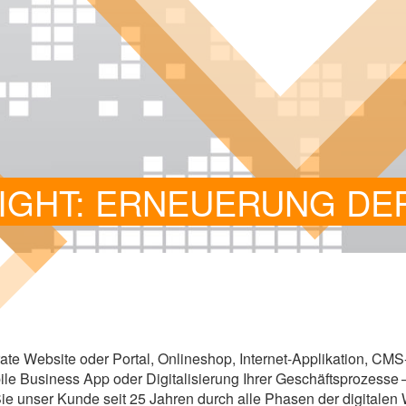
SIGHT: ERNEUERUNG DE
ate Web­site oder Por­tal, Online­shop, Internet-​​Applikation, CMS-
e Busi­ness App oder Digi­ta­li­sie­rung Ihrer Geschäfts­pro­zesse – a
 Sie unser Kunde seit
25
Jah­ren durch alle Pha­sen der digi­ta­len