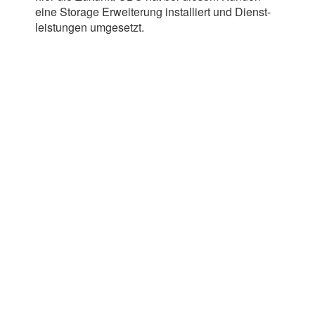
eine Sto­rage Erwei­te­rung instal­liert und Dienst­
leis­tun­gen umge­setzt.