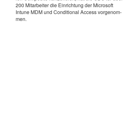
200
Mit­ar­bei­ter die Ein­rich­tung der Micro­soft
Intune
MDM
und Con­di­tio­nal Access vor­ge­nom­
men.