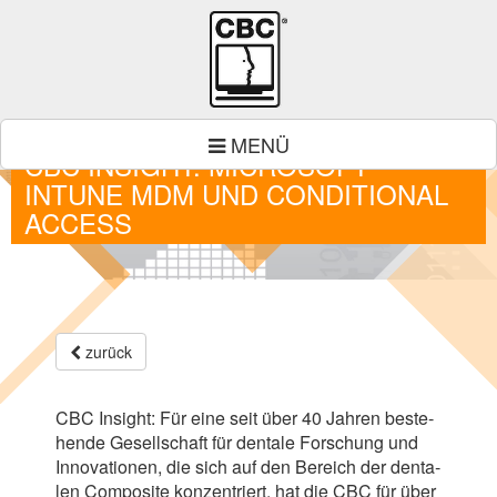
MENÜ
CBC INSIGHT: MICROSOFT
INTUNE MDM UND CONDITIONAL
ACCESS
zurück
CBC
Insight: Für eine seit über
40
Jah­ren beste­
hende Gesell­schaft für den­tale For­schung und
Inno­va­tio­nen, die sich auf den Bereich der den­ta­
len Com­po­site kon­zen­triert, hat die
CBC
für über