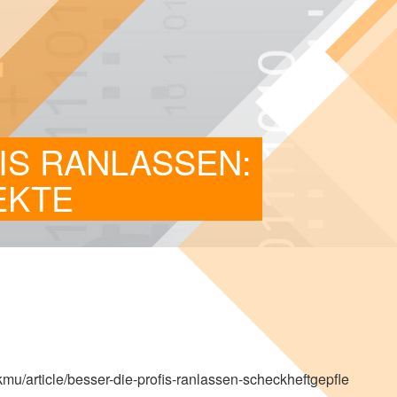
FIS RANLASSEN:
EKTE
t​i​c​l​e​/​b​e​s​s​e​r​-​d​i​e​-​p​r​o​f​i​s​-​r​a​n​l​a​s​s​e​n​-​s​c​h​e​c​k​h​e​f​t​g​e​p​f​l​e​