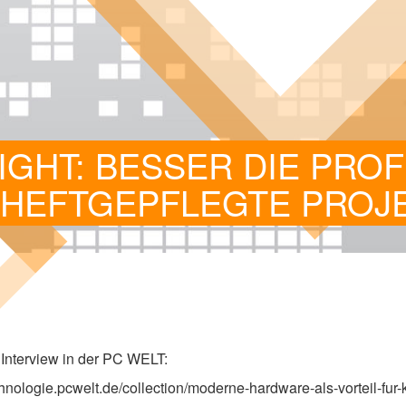
IGHT: BESSER DIE PRO
HEFTGEPFLEGTE PROJ
Inter­view in der
PC
WELT
:
pcwelt​.de/​c​o​l​l​e​c​t​i​o​n​/​m​o​d​e​r​n​e​-​h​a​r​d​w​a​r​e​-​a​l​s​-​v​o​r​t​e​i​l​-​f​u​r​-​k​m​u​/​a​r​