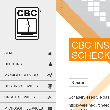
CBC INS
SCHECK
START
ÜBER UNS
MANA­GED SER­VICES
zurück
HOS­TING SER­VICES
Schauen/​lesen Sie das 
ONSITE SER­VICES
https://​ver​eint​-durch​-tech​no​lo​gie​.
MICRO­SOFT SER­VICES