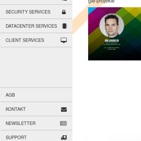
g​t​e​-​p​r​o​jekte
SECU­RITY SER­VICES
DATA­CEN­TER SER­VICES
CLI­ENT SER­VICES
AGB
KON­TAKT
NEWS­LET­TER
SUP­PORT